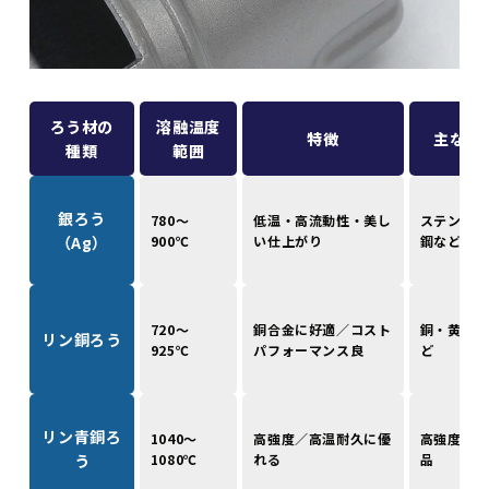
ろう材の
溶融温度
特徴
主な用
種類
範囲
銀ろう
780～
低温・高流動性・美し
ステンレス
（Ag）
900℃
い仕上がり
鋼など異種
720～
銅合金に好適／コスト
銅・黄銅・
リン銅ろう
925℃
パフォーマンス良
ど
リン青銅ろ
1040～
高強度／高温耐久に優
高強度が必
う
1080℃
れる
品