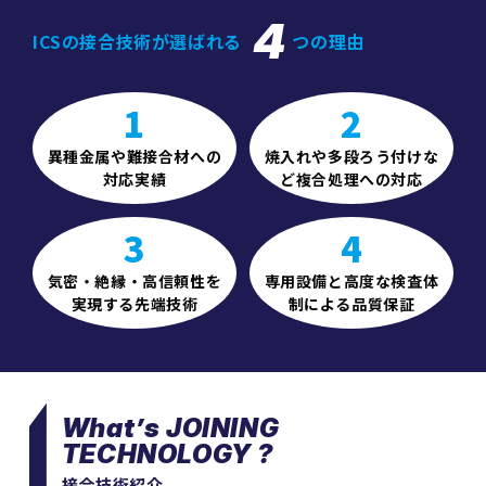
4
ICSの接合技術が選ばれる
つの理由
1
2
異種金属や難接合材への
焼入れや多段ろう付けな
対応実績
ど複合処理への対応
3
4
気密・絶縁・高信頼性を
専用設備と高度な検査体
実現する先端技術
制による品質保証
What’s JOINING
TECHNOLOGY ?
接合技術紹介