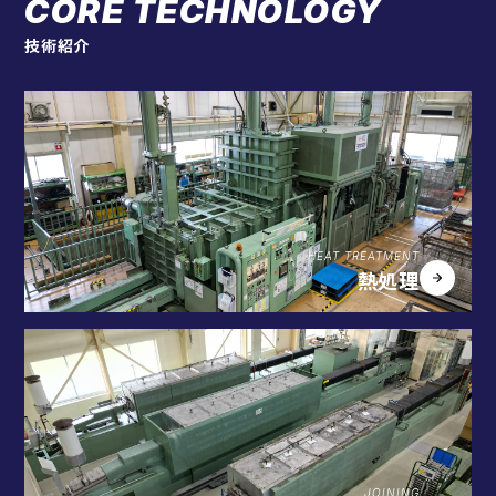
CORE TECHNOLOGY
技術紹介
HEAT TREATMENT
熱処理
JOINING