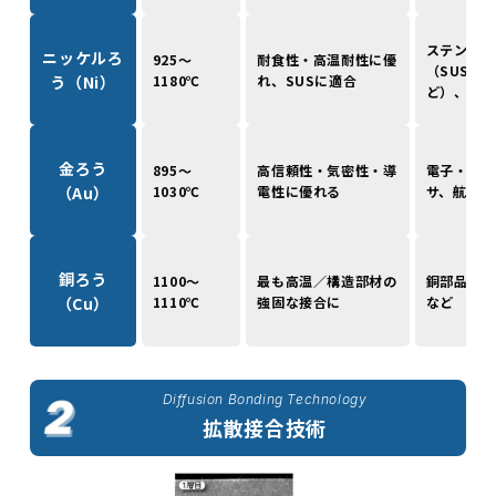
ステンレス
ニッケルろ
925～
耐食性・高温耐性に優
（SUS30
う（Ni）
1180℃
れ、SUSに適合
ど）、Ni
金ろう
895～
高信頼性・気密性・導
電子・光学
（Au）
1030℃
電性に優れる
サ、航空・
銅ろう
1100～
最も高温／構造部材の
銅部品、重
（Cu）
1110℃
強固な接合に
など
Diffusion Bonding Technology
拡散接合技術