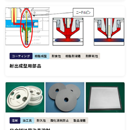
コーティング
樹脂成型
耐食性
樹脂耐凝着
耐摩耗性
射出成型用部品
溶射
治工具
耐久性
酸化消耗防止
製品凝着