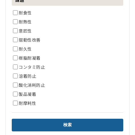
課題
耐食性
耐熱性
意匠性
摺動性改善
耐久性
樹脂耐凝着
コンタミ防止
溶着防止
酸化消耗防止
製品凝着
耐摩耗性
検索