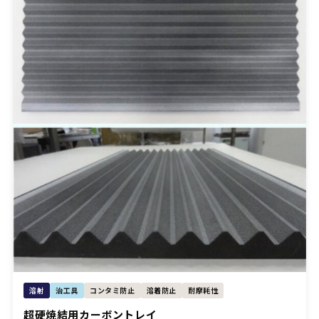
溶射
治工具
コンタミ防止
溶着防止
耐摩耗性
超硬焼結用カーボントレイ