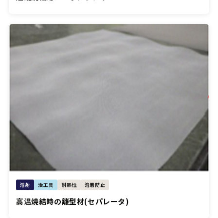
溶射
治工具
耐熱性
溶着防止
高温焼結時の離型材(セパレータ)