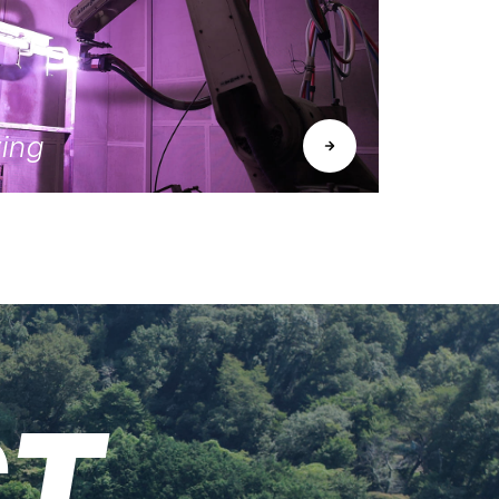
ing
CT