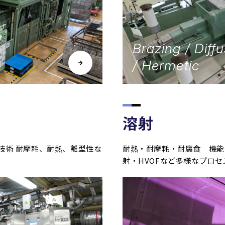
Brazing / Diff
/ Hermetic
溶射
グ技術 耐摩耗、耐熱、離型性な
耐熱・耐摩耗・耐腐食 機能
射・HVOFなど多様なプロ