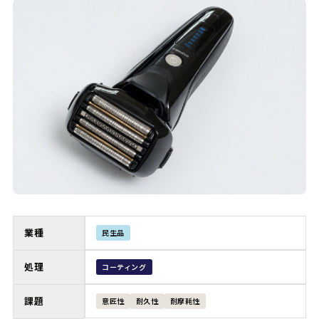
業種
民生品
処理
コーティング
課題
意匠性
耐久性
耐摩耗性