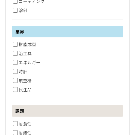
コーティング
溶射
業界
樹脂成型
治工具
エネルギー
時計
航空機
民生品
課題
耐食性
耐熱性